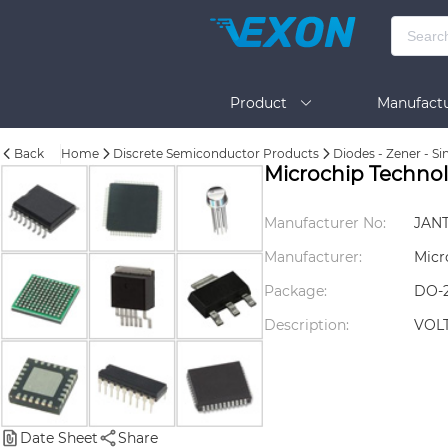
Product
Manufactu
Back
Home
Discrete Semiconductor Products
Diodes - Zener - Si
BOM Tool
Help
Microchip Techno
Manufacturer No:
JANT
Manufacturer:
Micr
Package:
DO-2
Description:
VOL
Date Sheet
Share