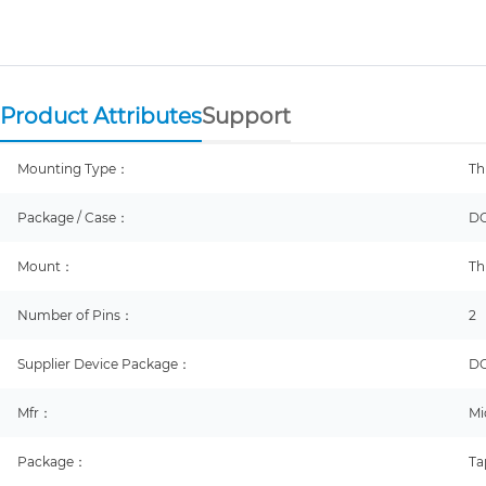
Product Attributes
Support
Mounting Type：
Th
Package / Case：
DO
Mount：
Th
Number of Pins：
2
Supplier Device Package：
D
Mfr：
Mi
Package：
Ta