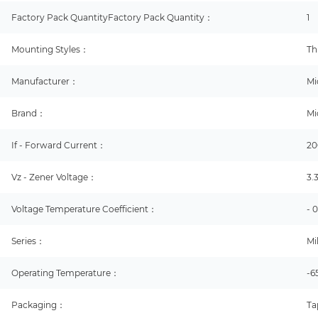
Factory Pack QuantityFactory Pack Quantity：
1
Mounting Styles：
Th
Manufacturer：
Mi
Brand：
Mi
If - Forward Current：
2
Vz - Zener Voltage：
3.
Voltage Temperature Coefficient：
- 
Series：
Mi
Operating Temperature：
-6
Packaging：
Ta