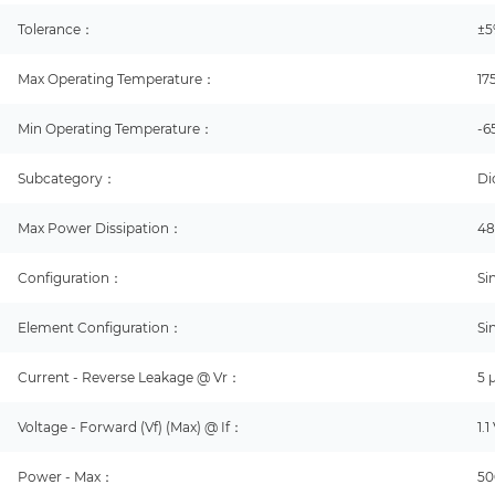
Tolerance：
±
Max Operating Temperature：
17
Min Operating Temperature：
-6
Subcategory：
Di
Max Power Dissipation：
4
Configuration：
Si
Element Configuration：
Si
Current - Reverse Leakage @ Vr：
5 
Voltage - Forward (Vf) (Max) @ If：
1.
Power - Max：
5