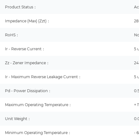
Product Status：
Ac
Impedance (Max) (Zzt)：
2
RoHS：
No
Ir - Reverse Current：
5 
Zz - Zener Impedance：
2
Ir - Maximum Reverse Leakage Current：
5 
Pd - Power Dissipation：
0.
Maximum Operating Temperature：
+ 
Unit Weight：
0.
Minimum Operating Temperature：
- 