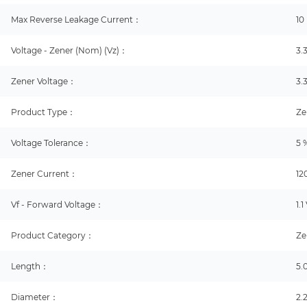
Max Reverse Leakage Current：
10
Voltage - Zener (Nom) (Vz)：
3.
Zener Voltage：
3.
Product Type：
Ze
Voltage Tolerance：
5 
Zener Current：
12
Vf - Forward Voltage：
1.1
Product Category：
Ze
Length：
5
Diameter：
2.