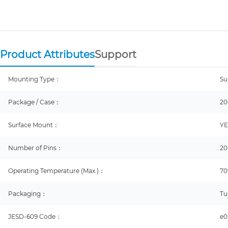
Product Attributes
Support
Mounting Type：
Su
Package / Case：
20
Surface Mount：
YE
Number of Pins：
20
Operating Temperature (Max.)：
70
Packaging：
Tu
JESD-609 Code：
e0