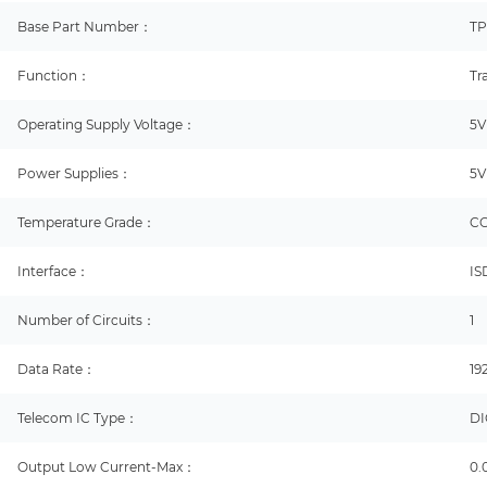
Base Part Number：
TP
Function：
Tr
Operating Supply Voltage：
5V
Power Supplies：
5V
Temperature Grade：
C
Interface：
IS
Number of Circuits：
1
Data Rate：
19
Telecom IC Type：
DI
Output Low Current-Max：
0.