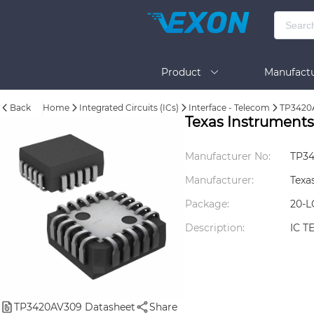
Product
Manufactu
Back
Home
Integrated Circuits (ICs)
Interface - Telecom
TP3420
BOM Tool
Help
Texas Instrument
Manufacturer No:
TP3
Manufacturer:
Texa
Package:
20-L
Description:
IC 
TP3420AV309 Datasheet
Share