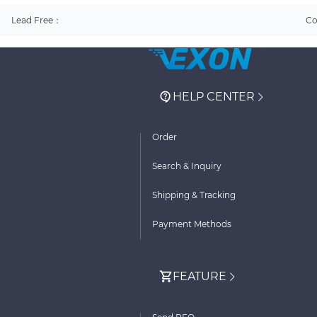
Lead Free：
Co
HELP CENTER
Order
Search & Inquiry
Shipping & Tracking
Payment Methods
FEATURE