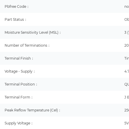
Pbfree Code：
n
Part Status：
Ob
Moisture Sensitivity Level (MSL)：
3 
Number of Terminations：
20
Terminal Finish：
Ti
Voltage - Supply：
4.
Terminal Position：
Q
Terminal Form：
J 
Peak Reflow Temperature (Cel)：
25
Supply Voltage：
5V