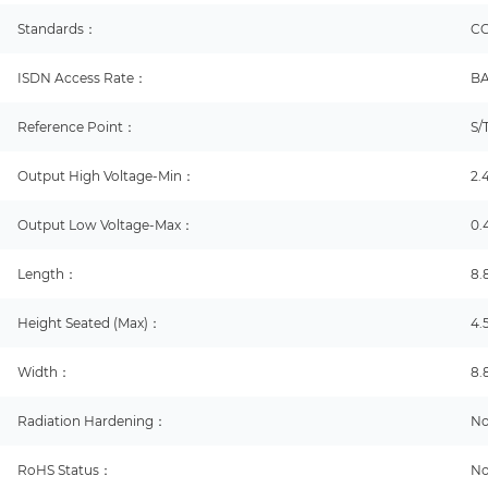
Standards：
CC
ISDN Access Rate：
BA
Reference Point：
S/
Output High Voltage-Min：
2.
Output Low Voltage-Max：
0.
Length：
8
Height Seated (Max)：
4
Width：
8
Radiation Hardening：
N
RoHS Status：
No