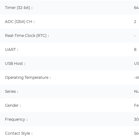
Timer (32-bit)：
64
ADC (12bit) CH：
2
Real-Time Clock (RTC)：
-
UART：
8
USB Host：
US
Operating Temperature：
-4
Series：
Nu
Gender：
Fe
Frequency：
3
Contact Style：
So