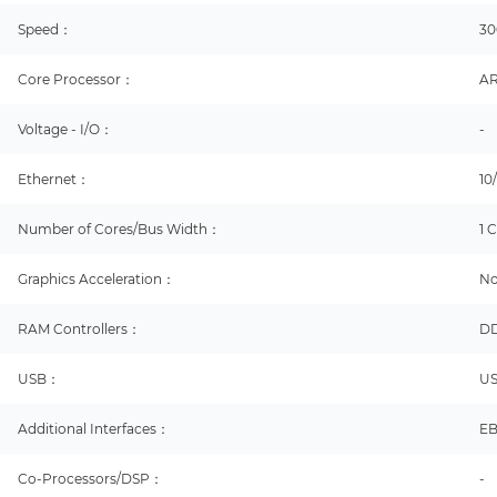
Speed：
3
Core Processor：
AR
Voltage - I/O：
-
Ethernet：
10
Number of Cores/Bus Width：
1 
Graphics Acceleration：
N
RAM Controllers：
D
USB：
US
Additional Interfaces：
EB
Co-Processors/DSP：
-